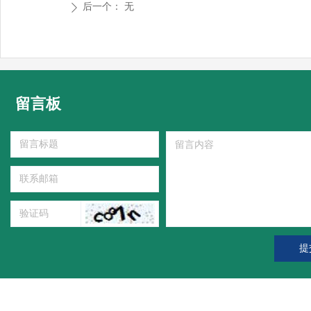
后一个：
无
ꄲ
留言板
提